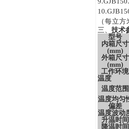
9.GJB15
10.GJB1
（每立方
三
、
技术
型号
内箱
尺寸
(
m
m)
外箱尺寸
(
m
m)
工作环境
温度
温度范围
温度
均匀
偏差
温度波动
升温时间
降温时间