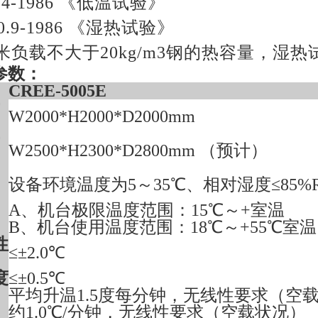
0.4-1986 《低温试验》
50.9-1986 《湿热试验》
米负载不大于
20kg/m3钢的热容量，
参数：
CREE-5005E
W2
0
00*H2
0
00*D
20
00mm
W
25
00*H2300*D
28
00mm
（预计）
设备环境温度为
5～35℃、相对湿度≤85%
A、机台极限温度范围：15℃～+室温
B、机台使用温度范围：18℃～+55℃室温
性
≤±2.0℃
度
≤±0.5℃
平均升温
1.5度每分钟，无线性要求（空
约
1.0
℃
/分钟
，无线性要求（空载状况）