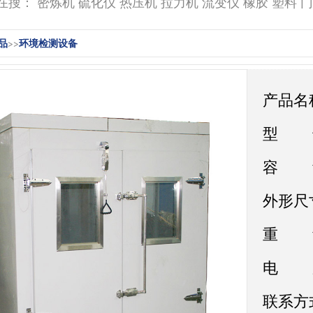
搜： 密炼机 硫化仪 热压机 拉力机 流变仪 橡胶 塑料 
品
环境检测设备
>>
产品名称
型 号：
容 
外形尺寸
重 量
电 压：
联系方式：