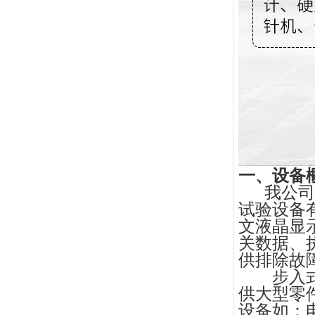
一、设备
我公司
试验设备
文液晶显
关数据、
供排除故
步入
供大型零
设备如：