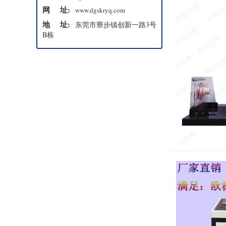
网 址:
www.dgskryq.com
地 址:
东莞市寮步镇创新一路3号
B栋